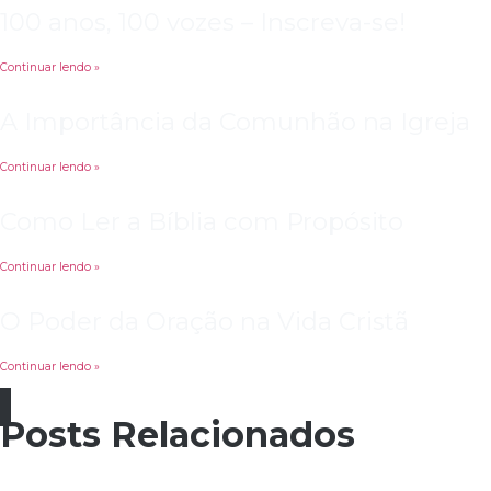
100 anos, 100 vozes – Inscreva-se!
Continuar lendo »
A Importância da Comunhão na Igreja
Continuar lendo »
Como Ler a Bíblia com Propósito
Continuar lendo »
O Poder da Oração na Vida Cristã
Continuar lendo »
Posts Relacionados