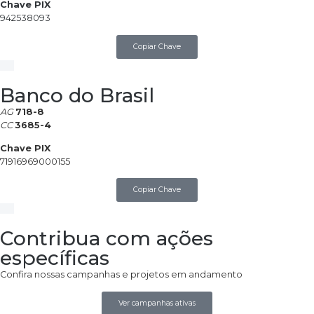
Chave PIX
942538093
Copiar Chave
Banco do Brasil
AG
718-8
CC
3685-4
Chave PIX
71916969000155
Copiar Chave
Contribua com ações
específicas
Confira nossas campanhas e projetos em andamento
Ver campanhas ativas